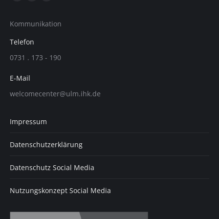
Facebook
LinkedIn
Instagram
Seite
Seite
Seite
Kommunikation
wird
wird
wird
in
in
in
Telefon
einem
einem
einem
0731 . 173 - 190
neuen
neuen
neuen
Fenster
Fenster
Fenster
E-Mail
geöffnet
geöffnet
geöffnet
welcomecenter@ulm.ihk.de
Impressum
Datenschutzerklärung
Datenschutz Social Media
Nutzungskonzept Social Media