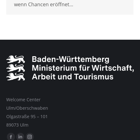
wenn Chancen eröffnet…
Welcome Center
Ulm/Oberschwaben
Olgastraße 95 – 101
89073 Ulm
Finde uns auf: