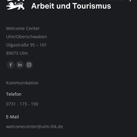
Welcome Center
Ulm/Oberschwaben
Olgastraße 95 – 101
89073 Ulm
Finde uns auf:
Facebook
LinkedIn
Instagram
Seite
Seite
Seite
Kommunikation
wird
wird
wird
in
in
in
Telefon
einem
einem
einem
0731 . 173 - 190
neuen
neuen
neuen
Fenster
Fenster
Fenster
E-Mail
geöffnet
geöffnet
geöffnet
welcomecenter@ulm.ihk.de