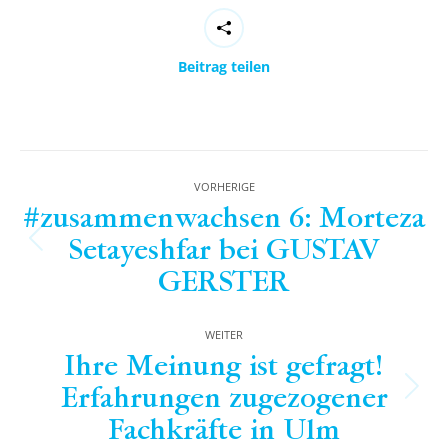
Beitrag teilen
Beitragsnavigation
VORHERIGE
#zusammenwachsen 6: Morteza
Setayeshfar bei GUSTAV
Vorheriger
GERSTER
Beitrag:
WEITER
Ihre Meinung ist gefragt!
Erfahrungen zugezogener
Nächster
Fachkräfte in Ulm
Beitrag: