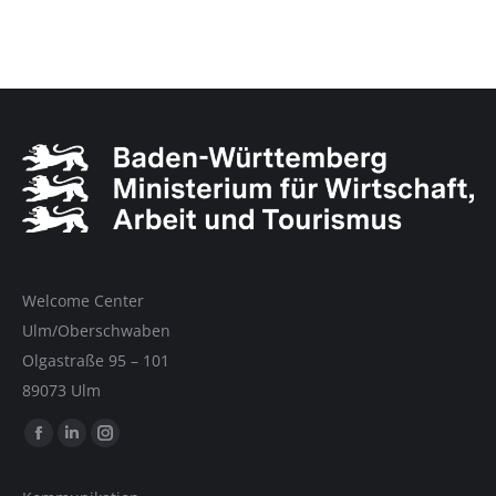
Welcome Center
Ulm/Oberschwaben
Olgastraße 95 – 101
89073 Ulm
Finde uns auf:
Facebook
LinkedIn
Instagram
Seite
Seite
Seite