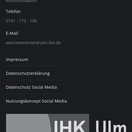
Kommunikation
wird
wird
wird
in
in
in
Telefon
einem
einem
einem
0731 . 173 - 190
neuen
neuen
neuen
Fenster
Fenster
Fenster
E-Mail
geöffnet
geöffnet
geöffnet
welcomecenter@ulm.ihk.de
Impressum
Datenschutzerklärung
Datenschutz Social Media
Nutzungskonzept Social Media